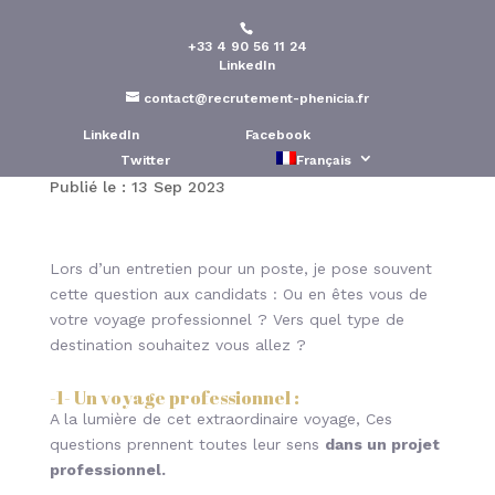
+33 4 90 56 11 24
Une carrière
LinkedIn
professionnelle est un
contact@recrutement-phenicia.fr
voyage dans le temps
LinkedIn
Facebook
Twitter
Français
Publié le : 13 Sep 2023
Lors d’un entretien pour un poste, je pose souvent
cette question aux candidats : Ou en êtes vous de
votre voyage professionnel ? Vers quel type de
destination souhaitez vous allez ?
-1- Un voyage professionnel
:
A la lumière de cet extraordinaire voyage, Ces
questions prennent toutes leur sens
dans un projet
professionnel.