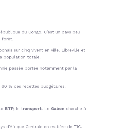
a République du Congo. C’est un pays peu
 forêt.
is sur cinq vivent en ville. Libreville et
la population totale.
cennie passée portée notamment par la
t 60 % des recettes budgétaires.
 le
BTP,
le t
ransport
. Le
Gabon
cherche à
ys d’Afrique Centrale en matière de TIC.