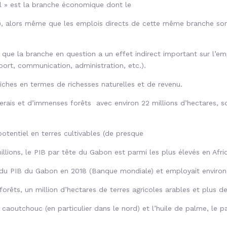
el » est la branche économique dont le
3), alors même que les emplois directs de cette même branche sont 
it que la branche en question
a un effet indirect important sur l’em
port, communication, administration, etc.).
riches en termes de richesses naturelles et de revenu.
nerais et d’immenses forêts avec environ 22 millions d’hectares, s
otentiel en terres cultivables (de presque
illions, le PIB par tête du
Gabon est parmi les plus élevés en Afri
% du PIB du Gabon en 2018 (Banque mondiale) et employait enviro
rêts, un million d’hectares de terres agricoles arables et plus d
 caoutchouc (en particulier dans le nord) et l’huile de palme, le p