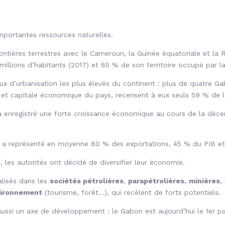
importantes ressources naturelles.
frontières terrestres avec le Cameroun, la Guinée équatoriale et l
llions d’habitants (2017) et 85 % de son territoire occupé par la
urbanisation les plus élevés du continent : plus de quatre Gabona
e et capitale économique du pays, recensent à eux seuls 59 % de 
 a enregistré une forte croissance économique au cours de la dé
ier a représenté en moyenne 80 % des exportations, 45 % du PIB e
, les autorités ont décidé de diversifier leur économie.
alisés dans les
sociétés pétrolières
,
parapétrolières,
minières
,
nvironnement
(tourisme, forêt…), qui recèlent de forts potentiels.
ussi un axe de développement : le Gabon est aujourd’hui le 1er pa