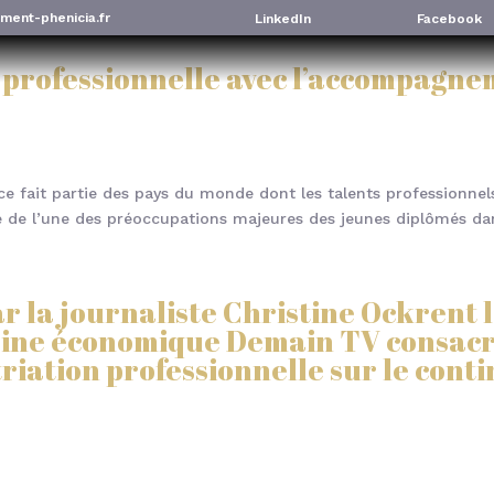
ment-phenicia.fr
LinkedIn
Facebook
n professionnelle avec l’accompagne
nce fait partie des pays du monde dont les talents professionnels
artie de l’une des préoccupations majeures des jeunes diplômés dans
ar la journaliste Christine Ockrent l
 chaine économique Demain TV consa
triation professionnelle sur le conti