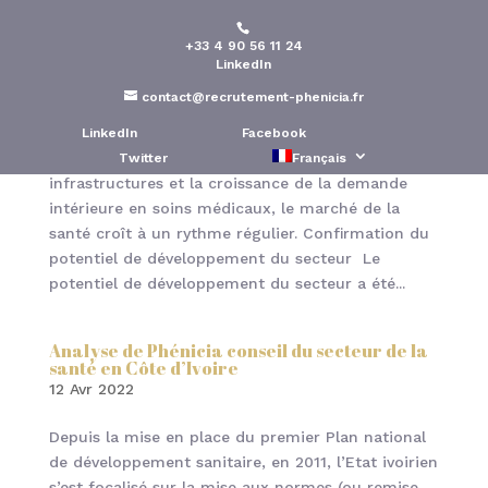
+33 4 90 56 11 24
LinkedIn
Analyse du secteur de la santé au Maroc par
Phénicia Conseil
contact@recrutement-phenicia.fr
19 Avr 2022
LinkedIn
Facebook
Poussé par la modernisation des
Twitter
Français
infrastructures et la croissance de la demande
intérieure en soins médicaux, le marché de la
santé croît à un rythme régulier. Confirmation du
potentiel de développement du secteur Le
potentiel de développement du secteur a été...
Analyse de Phénicia conseil du secteur de la
santé en Côte d’Ivoire
12 Avr 2022
Depuis la mise en place du premier Plan national
de développement sanitaire, en 2011, l’Etat ivoirien
s’est focalisé sur la mise aux normes (ou remise