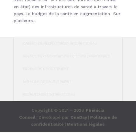
en état) des infrastructures de santé à travers le
pays. Le budget de la santé en augmentation Sur
plusieurs...
CABINET DE RECRUTEMENT INTERNATIONAL
AGENCE DE CHASSEURS DE TÊTES INTERNATIONALE
ERREUR DE RECRUTEMENT
MÉTHODE DE RECRUTEMENT
RECRUTEMENT INTERNATIONAL
Copyright © 2021 - 2026
Phénicia
Conseil
|
Développé par
OneDay
|
Politique de
confidentialité
|
Mentions légales