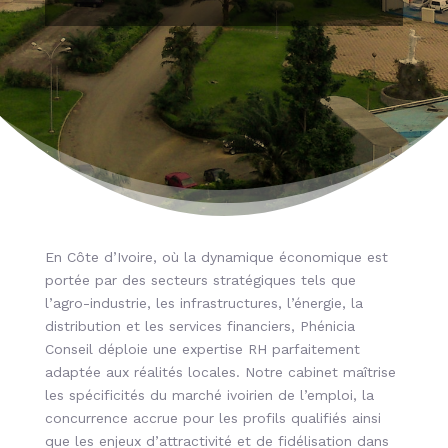
En Côte d’Ivoire, où la dynamique économique est
portée par des secteurs stratégiques tels que
l’agro-industrie, les infrastructures, l’énergie, la
distribution et les services financiers, Phénicia
Conseil déploie une expertise RH parfaitement
adaptée aux réalités locales. Notre cabinet maîtrise
les spécificités du marché ivoirien de l’emploi, la
concurrence accrue pour les profils qualifiés ainsi
que les enjeux d’attractivité et de fidélisation dans