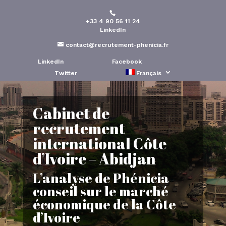
+33 4 90 56 11 24
LinkedIn
contact@recrutement-phenicia.fr
LinkedIn
Facebook
Twitter
Français
Cabinet de
recrutement
international Côte
d’Ivoire – Abidjan
L’analyse de Phénicia
conseil sur le marché
économique de la Côte
d’Ivoire