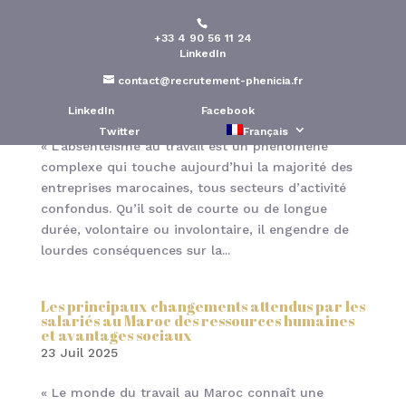
+33 4 90 56 11 24
LinkedIn
Les conséquences de l’absentéisme des
salariés au Maroc : un enjeu majeur pour la
contact@recrutement-phenicia.fr
performance RH des entreprises
25 Juil 2025
LinkedIn
Facebook
Twitter
Français
« L’absentéisme au travail est un phénomène
complexe qui touche aujourd’hui la majorité des
entreprises marocaines, tous secteurs d’activité
confondus. Qu’il soit de courte ou de longue
durée, volontaire ou involontaire, il engendre de
lourdes conséquences sur la...
Les principaux changements attendus par les
salariés au Maroc des ressources humaines
et avantages sociaux
23 Juil 2025
« Le monde du travail au Maroc connaît une