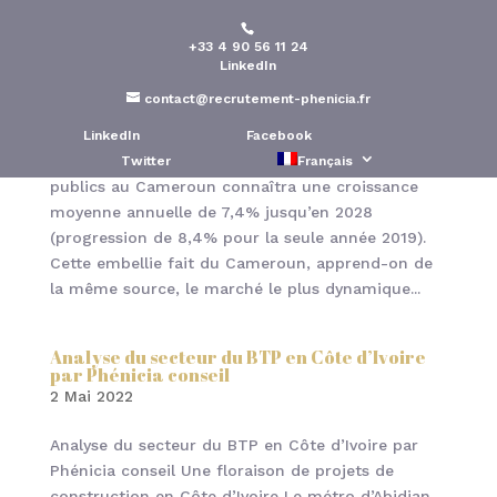
+33 4 90 56 11 24
LinkedIn
Analyse du secteur du BTP au Cameroun par
Phénicia conseil
contact@recrutement-phenicia.fr
6 Mai 2022
LinkedIn
Facebook
Le secteur de la construction et des travaux
Twitter
Français
publics au Cameroun connaîtra une croissance
moyenne annuelle de 7,4% jusqu’en 2028
(progression de 8,4% pour la seule année 2019).
Cette embellie fait du Cameroun, apprend-on de
la même source, le marché le plus dynamique...
Analyse du secteur du BTP en Côte d’Ivoire
par Phénicia conseil
2 Mai 2022
Analyse du secteur du BTP en Côte d’Ivoire par
Phénicia conseil Une floraison de projets de
construction en Côte d’Ivoire Le métro d’Abidjan,