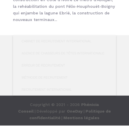
la rehéabilitation du pont Félix-Houphouët-Boigny
qui enjambe la lagune Ebrié, la construction de
nouveaux terminaux...
CABINET DE RECRUTEMENT INTERNATIONAL
AGENCE DE CHASSEURS DE TÊTES INTERNATIONALE
ERREUR DE RECRUTEMENT
MÉTHODE DE RECRUTEMENT
RECRUTEMENT INTERNATIONAL
Copyright © 2021 - 2026
Phénicia
Conseil
|
Développé par
OneDay
|
Politique de
confidentialité
|
Mentions légales