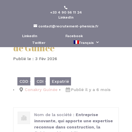
+33 4 90 56 11 24
Conducteur de travaux-
LinkedIn
(expatriation) Poste basé
contact@recrutement-phenicia.fr
à Conakry-République
LinkedIn
Facebook
Twitter
Français
de Guinée
Publié le : 3 Fév 2026
CDD
CDI
Expatrié
Conakry Guinée
Publié il y a 6 mois
Nom de la société :
Entreprise
innovante, qui apporte une expertise
reconnue dans construction, la