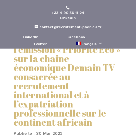
+33 4 90 56 11 24
Phénicia conseil invité
LinkedIn
par la journaliste
contact@recrutement-phenicia.fr
Christine Ockrent lors de
LinkedIn
Facebook
Twitter
Français
l’émission « Priorité Eco »
sur la chaine
économique Demain TV
consacrée au
recrutement
international et à
l’expatriation
professionnelle sur le
continent africain
Publié le : 30 Mar 2022