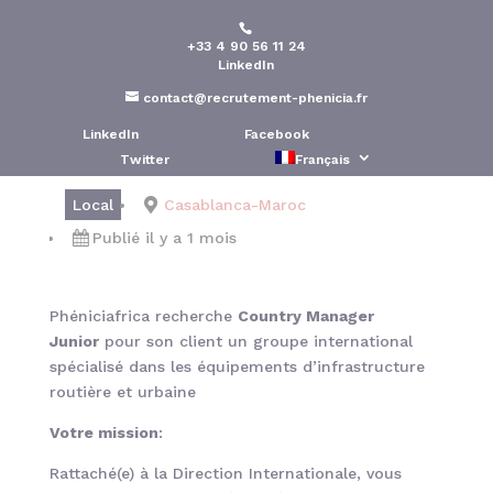
+33 4 90 56 11 24
Country Manager Junior
LinkedIn
contact@recrutement-phenicia.fr
Publié le : 7 Juil 2026
LinkedIn
Facebook
Twitter
Français
Local
Casablanca-Maroc
Publié il y a 1 mois
Phéniciafrica recherche
Country Manager
Junior
pour son client un groupe international
spécialisé dans les équipements d’infrastructure
routière et urbaine
Votre mission
:
Rattaché(e) à la Direction Internationale, vous