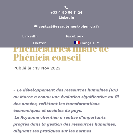
+33 4 90 56 11 24
Le développement RH au
LinkedIn
Royaume du Maroc selon
contact@recrutement-phenicia.fr
l’analyse de
LinkedIn
Facebook
Twitter
Français
Phéniciafrica filiale de
Phénicia conseil
Publié le : 13 Nov 2023
«
Le développement des ressources humaines (RH)
au Maroc a connu une évolution significative au fil
des années, reflétant les transformations
économiques et sociales du pays.
Le Royaume chérifien a réalisé d’importants
progrès dans la gestion des ressources humaines,
alignant ses pratiques sur les normes