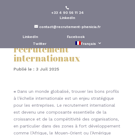
+33 4 90 56 11 24
Pourquoi Phénicia
LinkedIn
Conseil est différent des
contact@recrutement-phenicia.fr
autres cabinets de
LinkedIn
Facebook
Twitter
Français
recrutement
internationaux
Publié le : 3 Juil 2025
«
Dans un monde globalisé, trouver les bons profils
à l’échelle internationale est un enjeu stratégique
pour les entreprises. Le recrutement international
est devenu une composante essentielle de la
croissance et de la compétitivité des organisations,
en particulier dans des zones à fort développement
comme l’Afrique, le Moyen-Orient ou l’Amérique