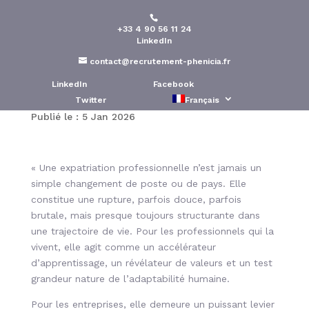
+33 4 90 56 11 24
Une expatriation
LinkedIn
professionnelle marque
contact@recrutement-phenicia.fr
une vie
LinkedIn
Facebook
Twitter
Français
Publié le : 5 Jan 2026
« Une expatriation professionnelle n’est jamais un
simple changement de poste ou de pays. Elle
constitue une rupture, parfois douce, parfois
brutale, mais presque toujours structurante dans
une trajectoire de vie. Pour les professionnels qui la
vivent, elle agit comme un accélérateur
d’apprentissage, un révélateur de valeurs et un test
grandeur nature de l’adaptabilité humaine.
Pour les entreprises, elle demeure un puissant levier