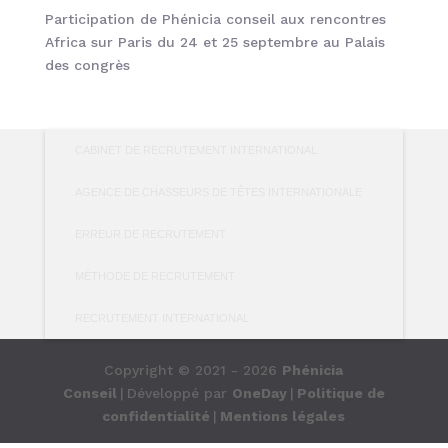
Participation de Phénicia conseil aux rencontres
Africa sur Paris du 24 et 25 septembre au Palais
des congrès
CABINET DE RECRUTEMENT INTERNATIONAL
AGENCE DE CHASSEURS DE TÊTES INTERNATIONALE
ERREUR DE RECRUTEMENT
MÉTHODE DE RECRUTEMENT
RECRUTEMENT INTERNATIONAL
Copyright © 2021 - 2026
Phénicia
Conseil
|
Développé par
OneDay
|
Politique de
confidentialité
|
Mentions légales