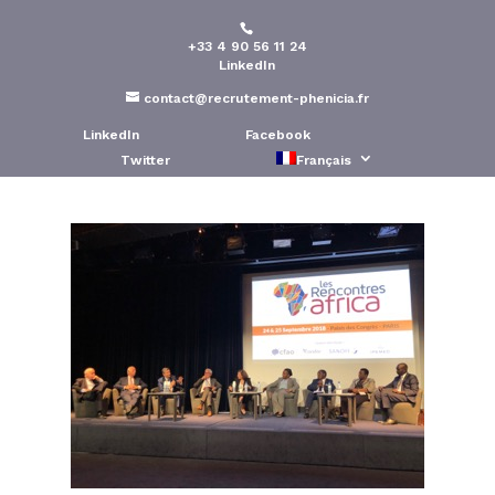
+33 4 90 56 11 24
Rencontres Africa sur
LinkedIn
Paris
contact@recrutement-phenicia.fr
LinkedIn
Facebook
Publié le : 24 Sep 2018
Twitter
Français