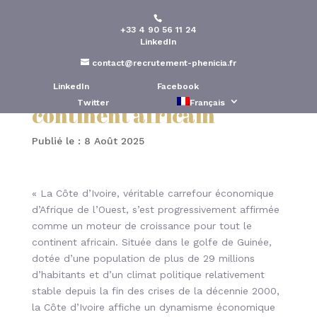
+33 4 90 56 11 24
Pourquoi la Côte d’Ivoire
LinkedIn
est le fer de lance de
contact@recrutement-phenicia.fr
l’économie sur le
LinkedIn
Facebook
Twitter
Français
continent africain
Publié le : 8 Août 2025
« La Côte d’Ivoire, véritable carrefour économique
d’Afrique de l’Ouest, s’est progressivement affirmée
comme un moteur de croissance pour tout le
continent africain. Située dans le golfe de Guinée,
dotée d’une population de plus de 29 millions
d’habitants et d’un climat politique relativement
stable depuis la fin des crises de la décennie 2000,
la Côte d’Ivoire affiche un dynamisme économique