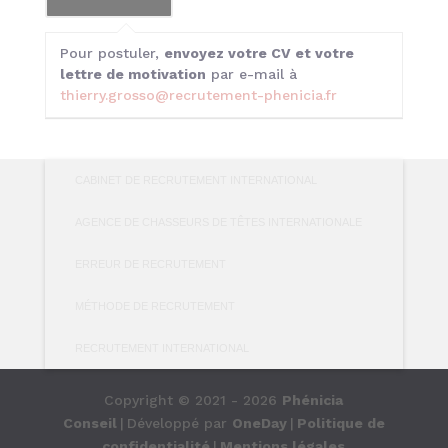
Pour postuler,
envoyez votre CV et votre
lettre de motivation
par e-mail à
thierry.grosso@recrutement-phenicia.fr
CABINET DE RECRUTEMENT INTERNATIONAL
AGENCE DE CHASSEURS DE TÊTES INTERNATIONALE
ERREUR DE RECRUTEMENT
MÉTHODE DE RECRUTEMENT
RECRUTEMENT INTERNATIONAL
Copyright © 2021 - 2026
Phénicia
Conseil
|
Développé par
OneDay
|
Politique de
confidentialité
|
Mentions légales