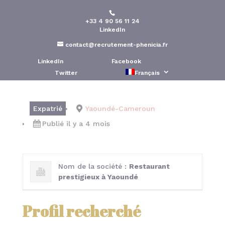
+33 4 90 56 11 24
Chef de cuisine-
LinkedIn
Yaoundé/Cameroun
contact@recrutement-phenicia.fr
LinkedIn
Facebook
Publié le : 21 Avr 2026
Twitter
Français
Expatrié
Yaoundé-Cameroun
Publié il y a 4 mois
Nom de la société :
Restaurant
prestigieux à Yaoundé
Profil recherché