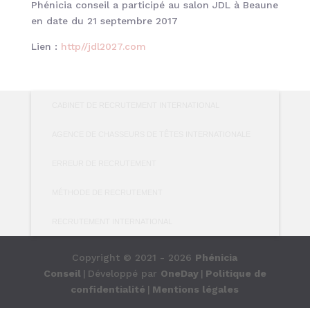
Phénicia conseil a participé au salon JDL à Beaune
en date du 21 septembre 2017
Lien :
http//jdl2027.com
CABINET DE RECRUTEMENT INTERNATIONAL
AGENCE DE CHASSEURS DE TÊTES INTERNATIONALE
ERREUR DE RECRUTEMENT
MÉTHODE DE RECRUTEMENT
RECRUTEMENT INTERNATIONAL
Copyright © 2021 - 2026
Phénicia
Conseil
|
Développé par
OneDay
|
Politique de
confidentialité
|
Mentions légales