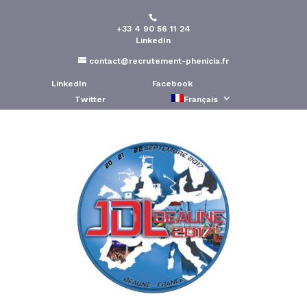
+33 4 90 56 11 24
Phénicia Conseil présent
LinkedIn
au salon JDL à Beaune
contact@recrutement-phenicia.fr
LinkedIn
Facebook
Publié le : 27 Sep 2017
Twitter
Français