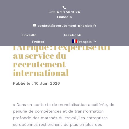
+33 4 90 56 11 24
Phénicia Conseil, la
LinkedIn
passerelle des talents
contact@recrutement-phenicia.fr
entre l’Europe et
LinkedIn
Facebook
Twitter
Français
l’Afrique : l’expertise RH
au service du
recrutement
international
Publié le : 10 Juin 2026
« Dans un contexte de mondialisation accélérée, de
pénurie de compétences et de transformation
profonde des marchés du travail, les entreprises
européennes recherchent de plus en plus des