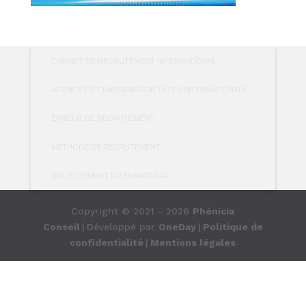
CABINET DE RECRUTEMENT INTERNATIONAL
AGENCE DE CHASSEURS DE TÊTES INTERNATIONALE
ERREUR DE RECRUTEMENT
MÉTHODE DE RECRUTEMENT
RECRUTEMENT INTERNATIONAL
Copyright © 2021 - 2026
Phénicia
Conseil
|
Développé par
OneDay
|
Politique de
confidentialité
|
Mentions légales