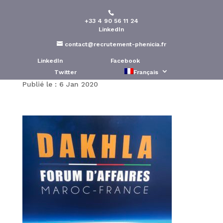
+33 4 90 56 11 24
Participation de Phénicia
LinkedIn
conseil au Forum
contact@recrutement-phenicia.fr
économique de DAKHLA
LinkedIn
Facebook
Twitter
Français
Publié le : 6 Jan 2020