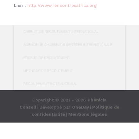
Lien :
http://www.rencontresafrica.org
CABINET DE RECRUTEMENT INTERNATIONAL
AGENCE DE CHASSEURS DE TÊTES INTERNATIONALE
ERREUR DE RECRUTEMENT
MÉTHODE DE RECRUTEMENT
RECRUTEMENT INTERNATIONAL
Copyright © 2021 - 2026
Phénicia
Conseil
|
Développé par
OneDay
|
Politique de
confidentialité
|
Mentions légales