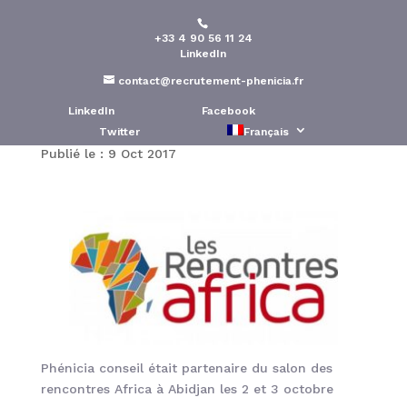
+33 4 90 56 11 24
Notre présence au salon
LinkedIn
des rencontres Africa à
contact@recrutement-phenicia.fr
Abidjan les 2 et 3 octobre
LinkedIn
Facebook
Twitter
Français
Publié le : 9 Oct 2017
Phénicia conseil était partenaire du salon des
rencontres Africa à Abidjan les 2 et 3 octobre