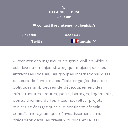
+33 4 90 56 11 24
Les profils d’ingénieurs
LinkedIn
en génie civil en Afrique
contact@recrutement-phenicia.fr
LinkedIn
Facebook
Publié le : 21 Jan 2026
Twitter
Français
« Recruter des ingénieurs en génie civil en Afrique
est devenu un enjeu stratégique majeur pour les
entreprises locales, les groupes internationaux, les
bailleurs de fonds et les États engagés dans des
politiques ambitieuses de développement des
infrastructures. Routes, ports, barrages, logements,
ponts, chemins de fer, villes nouvelles, projets
miniers et énergétiques : le continent africain
connaît une dynamique d’investissement sans
précédent dans les travaux publics et le BTP.