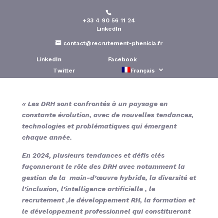
+33 4 90 56 11 24
Les défis des Ressources
LinkedIn
Humaines en 2024
contact@recrutement-phenicia.fr
LinkedIn
Facebook
Publié le : 30 Oct 2023
Twitter
Français
« Les DRH sont confrontés à un paysage en
constante évolution, avec de nouvelles tendances,
technologies et problématiques qui émergent
chaque année.
En 2024, plusieurs tendances et défis clés
façonneront le rôle des DRH avec notamment la
gestion de la main-d’œuvre hybride, la diversité et
l’inclusion, l’intelligence artificielle , le
recrutement ,le développement RH, la formation et
le développement professionnel qui constitueront