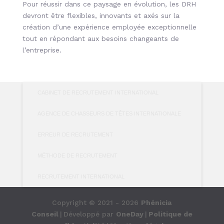
Pour réussir dans ce paysage en évolution, les DRH
devront être flexibles, innovants et axés sur la
création d’une expérience employée exceptionnelle
tout en répondant aux besoins changeants de
l’entreprise.
CABINET DE RECRUTEMENT INTERNATIONAL
AGENCE DE CHASSEURS DE TÊTES INTERNATIONALE
ERREUR DE RECRUTEMENT
MÉTHODE DE RECRUTEMENT
RECRUTEMENT INTERNATIONAL
Copyright © 2021 - 2026
Phénicia
Conseil
|
Développé par
OneDay
|
Politique de