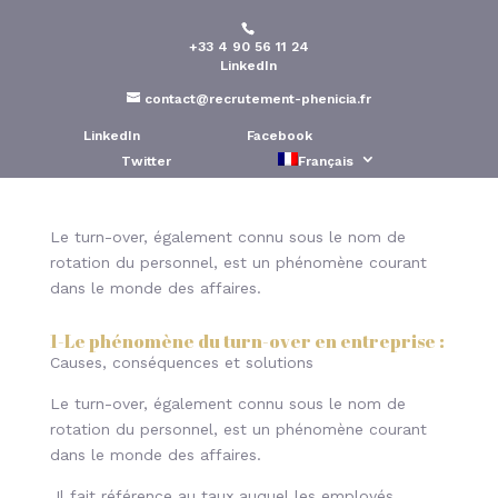
+33 4 90 56 11 24
Le turn over de
LinkedIn
personnel en entreprise
contact@recrutement-phenicia.fr
LinkedIn
Facebook
Publié le : 16 Juil 2023
Twitter
Français
Le turn-over, également connu sous le nom de
rotation du personnel, est un phénomène courant
dans le monde des affaires.
1-
Le phénomène du turn-over en entreprise
:
Causes, conséquences et solutions
Le turn-over, également connu sous le nom de
rotation du personnel, est un phénomène courant
dans le monde des affaires.
Il fait référence au taux auquel les employés