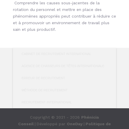
Comprendre les causes sous-jacentes de la
rotation du personnel et mettre en place des
phénomènes appropriés peut contribuer à réduire ce
et à promouvoir un environnement de travail plus
sain et plus productif.
CABINET DE RECRUTEMENT INTERNATIONAL
AGENCE DE CHASSEURS DE TÊTES INTERNATIONALE
ERREUR DE RECRUTEMENT
MÉTHODE DE RECRUTEMENT
RECRUTEMENT INTERNATIONAL
Copyright © 2021 - 2026
Phénicia
Conseil
|
Développé par
OneDay
|
Politique de