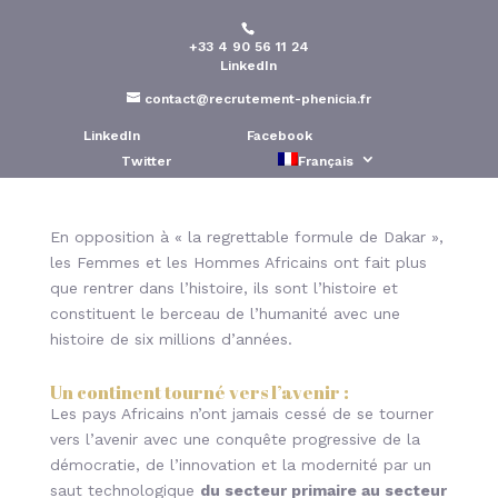
+33 4 90 56 11 24
Le continent africain est
LinkedIn
l’histoire !
contact@recrutement-phenicia.fr
LinkedIn
Facebook
Publié le : 4 Août 2021
Twitter
Français
En opposition à « la regrettable formule de Dakar »,
les Femmes et les Hommes Africains ont fait plus
que rentrer dans l’histoire, ils sont l’histoire et
constituent le berceau de l’humanité avec une
histoire de six millions d’années.
Un continent tourné vers l’avenir :
Les pays Africains n’ont jamais cessé de se tourner
vers l’avenir avec une conquête progressive de la
démocratie, de l’innovation et la modernité par un
saut technologique
du secteur primaire au secteur