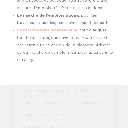
le plan social et politique pour répondre à une
attente d’emplois très forte sur le plan local.
Le marché de l’emploi nationa
l pour les
travailleurs qualifiés, les techniciens et les cadres.
Le recrutement international
pour quelques
fonctions stratégiques avec des expatriés, soit
des Ingénieurs et cadres de la diaspora Africaine
ou du marché de l’emploi international au sens le
plus large.
CABINET DE RECRUTEMENT INTERNATIONAL
AGENCE DE CHASSEURS DE TÊTES INTERNATIONALE
ERREUR DE RECRUTEMENT
MÉTHODE DE RECRUTEMENT