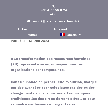
+33 4 90 56 11 24
La transformation des
LinkedIn
ressources humaines en
contact@recrutement-phenicia.fr
entreprise
LinkedIn
Facebook
Twitter
Français
Publié le : 13 Déc 2023
« La transformation des ressources humaines
(RH) représente un enjeu majeur pour les
organisations contemporaines.
Dans un monde en perpétuelle évolution, marqué
par des avancées technologiques rapides et des
changements sociaux profonds, les pratiques
traditionnelles des RH se doivent d’évoluer pour
répondre aux besoins émergents des