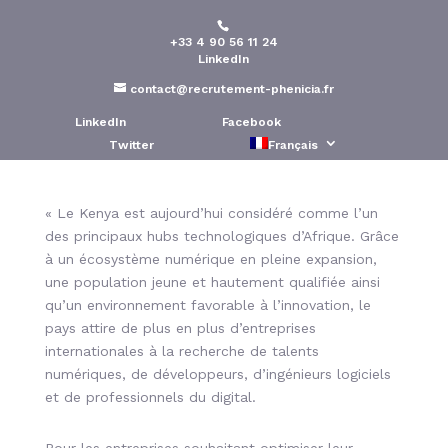
+33 4 90 56 11 24
Kenya : le hub des talents
LinkedIn
numériques africains
contact@recrutement-phenicia.fr
LinkedIn
Facebook
Publié le : 30 Juin 2026
Twitter
Français
« Le Kenya est aujourd’hui considéré comme l’un
des principaux hubs technologiques d’Afrique. Grâce
à un écosystème numérique en pleine expansion,
une population jeune et hautement qualifiée ainsi
qu’un environnement favorable à l’innovation, le
pays attire de plus en plus d’entreprises
internationales à la recherche de talents
numériques, de développeurs, d’ingénieurs logiciels
et de professionnels du digital.