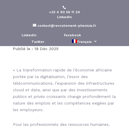
+33 4 90 56 11 24
Compétences techniques
LinkedIn
les plus recherchées en
contact@recrutement-phenicia.fr
Afrique par fonction
LinkedIn
Facebook
Twitter
Français
Publié le : 18 Déc 2025
« La transformation rapide de l’économie africaine
portée par la digitalisation, l’essor des
télécommunications, l’expansion des infrastructures
cloud et data, ainsi que par des investissements
publics et privés croissants change profondément la
nature des emplois et les compétences exigées par
les employeurs.
Pour les professionnels des ressources humaines,