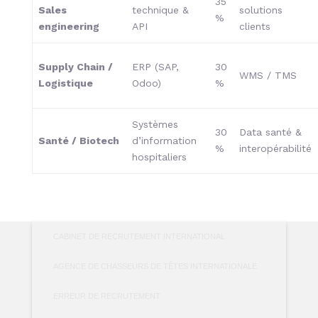
35
Sales
technique &
solutions
%
engineering
API
clients
Supply Chain /
ERP (SAP,
30
WMS / TMS
Logistique
Odoo)
%
Systèmes
30
Data santé &
Santé / Biotech
d’information
%
interopérabilité
hospitaliers
CABINET DE RECRUTEMENT INTERNATIONAL
AGENCE DE CHASSEURS DE TÊTES INTERNATIONALE
ERREUR DE RECRUTEMENT