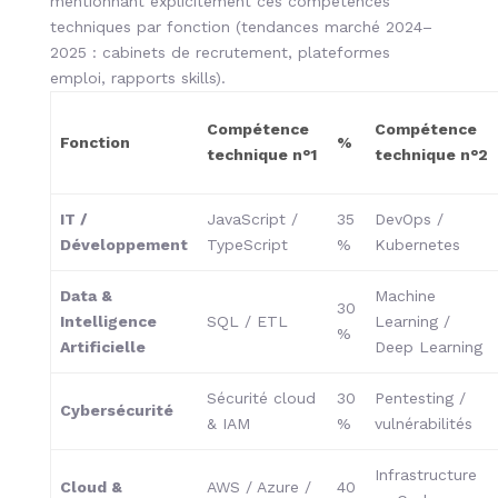
mentionnant explicitement ces compétences
techniques par fonction (tendances marché 2024–
2025 : cabinets de recrutement, plateformes
emploi, rapports skills).
Compétence
Compétence
Fonction
%
technique n°1
technique n°2
IT /
JavaScript /
35
DevOps /
Développement
TypeScript
%
Kubernetes
Data &
Machine
30
Intelligence
SQL / ETL
Learning /
%
Artificielle
Deep Learning
Sécurité cloud
30
Pentesting /
Cybersécurité
& IAM
%
vulnérabilités
Infrastructure
Cloud &
AWS / Azure /
40