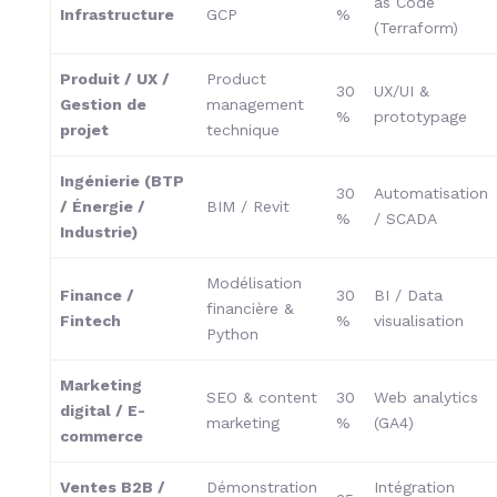
as Code
Infrastructure
GCP
%
(Terraform)
Produit / UX /
Product
30
UX/UI &
Gestion de
management
%
prototypage
projet
technique
Ingénierie (BTP
30
Automatisation
/ Énergie /
BIM / Revit
%
/ SCADA
Industrie)
Modélisation
Finance /
30
BI / Data
financière &
Fintech
%
visualisation
Python
Marketing
SEO & content
30
Web analytics
digital / E-
marketing
%
(GA4)
commerce
Ventes B2B /
Démonstration
Intégration