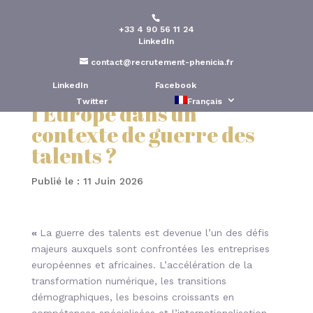
+33 4 90 56 11 24
Comment construire une
LinkedIn
stratégie RH durable
contact@recrutement-phenicia.fr
entre l’Afrique et
LinkedIn
Facebook
Twitter
Français
l’Europe dans un
contexte de guerre des
talents ?
Publié le : 11 Juin 2026
«
La guerre des talents est devenue l’un des défis
majeurs auxquels sont confrontées les entreprises
européennes et africaines. L’accélération de la
transformation numérique, les transitions
démographiques, les besoins croissants en