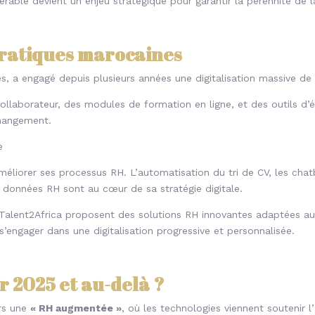
érable devient un enjeu stratégique pour garantir la pérennité de la
pratiques marocaines
, a engagé depuis plusieurs années une digitalisation massive de
 collaborateur, des modules de formation en ligne, et des outils d
hangement.
e
méliorer ses processus RH. L’automatisation du tri de CV, les ch
s données RH sont au cœur de sa stratégie digitale.
alent2Africa proposent des solutions RH innovantes adaptées au
s’engager dans une digitalisation progressive et personnalisée.
r 2025 et au-delà ?
ers une
« RH augmentée »
, où les technologies viennent soutenir l’