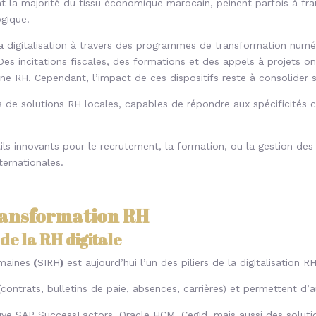
 la majorité du tissu économique marocain, peinent parfois à fra
ogique.
a digitalisation à travers des programmes de transformation numé
es incitations fiscales, des formations et des appels à projets on
e RH. Cependant, l’impact de ces dispositifs reste à consolider su
de solutions RH locales, capables de répondre aux spécificités cul
s innovants pour le recrutement, la formation, ou la gestion des 
ternationales.
transformation RH
de la RH digitale
maines
(
SIRH
)
est aujourd’hui l’un des piliers de la digitalisation 
contrats, bulletins de paie, absences, carrières) et permettent 
etrouve SAP SuccessFactors, Oracle HCM, Cegid, mais aussi des sol