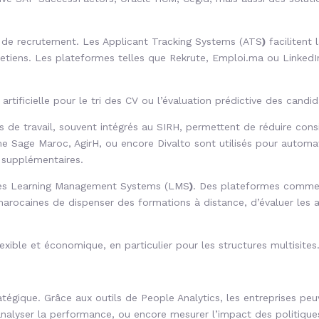
s de recrutement. Les Applicant Tracking Systems (ATS
)
facilitent 
entretiens. Les plateformes telles que Rekrute, Emploi.ma ou Linke
 artificielle pour le tri des CV ou l’évaluation prédictive des candid
s de travail, souvent intégrés au SIRH, permettent de réduire con
e Sage Maroc, AgirH, ou encore Divalto sont utilisés pour automati
 supplémentaires.
 les Learning Management
Systems (LMS
)
. Des plateformes comme
ocaines de dispenser des formations à distance, d’évaluer les ac
ible et économique, en particulier pour les structures multisites
égique. Grâce aux outils de People Analytics, les entreprises peu
analyser la performance, ou encore mesurer l’impact des politiqu