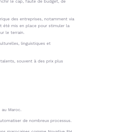
nchir le cap, faute de budget, de
rique des entreprises, notamment via
t été mis en place pour stimuler la
r le terrain.
turelles, linguistiques et
talents, souvent à des prix plus
RH au Maroc.
d’automatiser de nombreux processus.
utions marocaines comme Novative RH