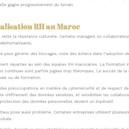
lle gagne progressivement du terrain.
italisation RH au Maroc
 RH reste la résistance culturelle. Certains managers ou collaborat
u déshumanisants.
peut générer des blocages, voire des échecs dans l’adoption des
nt réparties au sein des équipes RH marocaines. La formation ini
ons continues sont parfois jugées trop théoriques. Le succès de la
aie ou de formation.
es préoccupations en matière de cybersécurité et de respect de l
r le chiffrement des données sensibles, et sensibiliser les collabo
 protection des données personnelles devient un impératif.
gitaux pose aussi problème. Certaines entreprises utilisent plusieur
globale.