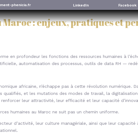
ment-phenicia.fr
LinkedIn
Facebook
u Maroc : enjeux, pratiques et pe
forme en profondeur les fonctions des ressources humaines à l’éch
ificielle, automatisation des processus, outils de data RH — redéfi
omique africaine, n’échappe pas à cette révolution numérique. D
s qualifiés, et les mutations des modes de travail, la digitalisatio
enforcer leur attractivité, leur efficacité et leur capacité d’innova
ources humaines au Maroc ne suit pas un chemin uniforme.
 secteur d’activité, leur culture managériale, ainsi que leur capacité
ationnel.