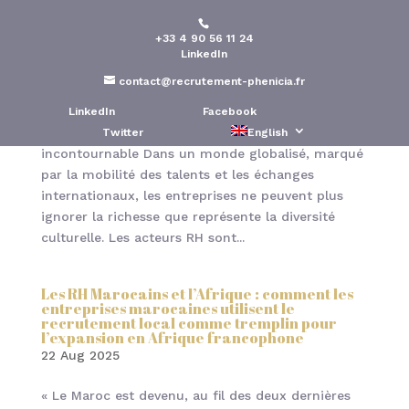
+33 4 90 56 11 24
LinkedIn
Les acteurs RH doivent aimer la différence
culturelle
contact@recrutement-phenicia.fr
28 Aug 2025
LinkedIn
Facebook
« La diversité culturelle : un levier stratégique
Twitter
English
incontournable Dans un monde globalisé, marqué
par la mobilité des talents et les échanges
internationaux, les entreprises ne peuvent plus
ignorer la richesse que représente la diversité
culturelle. Les acteurs RH sont...
Les RH Marocains et l’Afrique : comment les
entreprises marocaines utilisent le
recrutement local comme tremplin pour
l’expansion en Afrique francophone
22 Aug 2025
« Le Maroc est devenu, au fil des deux dernières