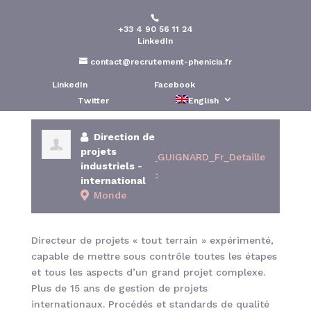
+33 4 90 56 11 24
GUIGNARD
LinkedIn
contact@recrutement-phenicia.fr
Publié le : 2 Jan 2019
LinkedIn
Facebook
Twitter
English
Direction de
projets
CV_Nicolas_GUIGNARD_Fr_Detaille
industriels -
-2018-11.doc
international
Monde
Directeur de projets « tout terrain » expérimenté,
capable de mettre sous contrôle toutes les étapes
et tous les aspects d’un grand projet complexe.
Plus de 15 ans de gestion de projets
internationaux. Procédés et standards de qualité