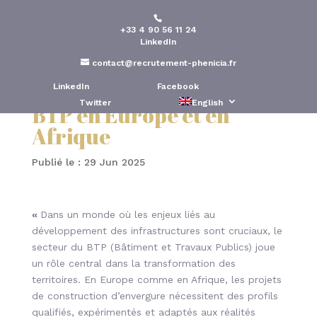
+33 4 90 56 11 24
Phénicia Conseil : Expert
LinkedIn
du recrutement de
contact@recrutement-phenicia.fr
talents dans le secteur du
LinkedIn
Facebook
Twitter
English
BTP en Europe et en
Afrique
Publié le : 29 Jun 2025
«
Dans un monde où les enjeux liés au
développement des infrastructures sont cruciaux, le
secteur du BTP (Bâtiment et Travaux Publics) joue
un rôle central dans la transformation des
territoires. En Europe comme en Afrique, les projets
de construction d’envergure nécessitent des profils
qualifiés, expérimentés et adaptés aux réalités