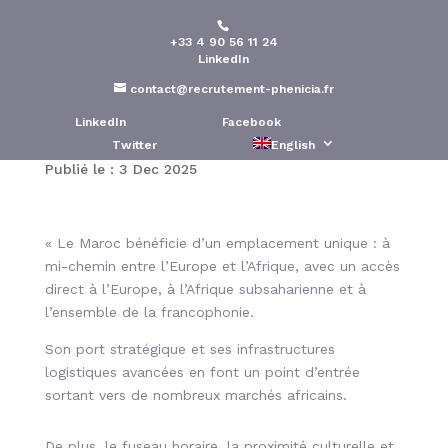
+33 4 90 56 11 24
Le Maroc : un hub pour
LinkedIn
recruter vers l’Afrique
contact@recrutement-phenicia.fr
francophone
LinkedIn
Facebook
Twitter
English
Publié le : 3 Dec 2025
« Le Maroc bénéficie d’un emplacement unique : à
mi-chemin entre l’Europe et l’Afrique, avec un accès
direct à l’Europe, à l’Afrique subsaharienne et à
l’ensemble de la francophonie.
Son port stratégique et ses infrastructures
logistiques avancées en font un point d’entrée
sortant vers de nombreux marchés africains.
De plus, le fuseau horaire, la proximité culturelle et