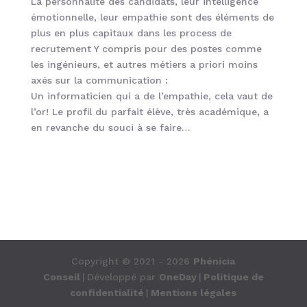
La personnalité des candidats, leur intelligence
émotionnelle, leur empathie sont des éléments de
plus en plus capitaux dans les process de
recrutement Y compris pour des postes comme
les ingénieurs, et autres métiers a priori moins
axés sur la communication :
Un informaticien qui a de l’empathie, cela vaut de
l’or! Le profil du parfait élève, très académique, a
en revanche du souci à se faire…
Copyright © 2021 - 2026
Phénicia
Conseil
|
Développé par
OneDay
|
Politique de
confidentialité
|
Mentions légales