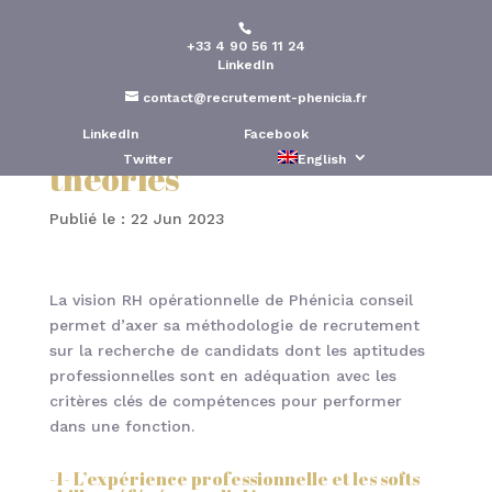
+33 4 90 56 11 24
Les compétences
LinkedIn
opérationnelles
contact@recrutement-phenicia.fr
préférées aux grandes
LinkedIn
Facebook
Twitter
English
théories
Publié le : 22 Jun 2023
La vision RH opérationnelle de Phénicia conseil
permet d’axer sa méthodologie de recrutement
sur la recherche de candidats dont les aptitudes
professionnelles sont en adéquation avec les
critères clés de compétences pour performer
dans une fonction.
-1- L’expérience professionnelle et les softs